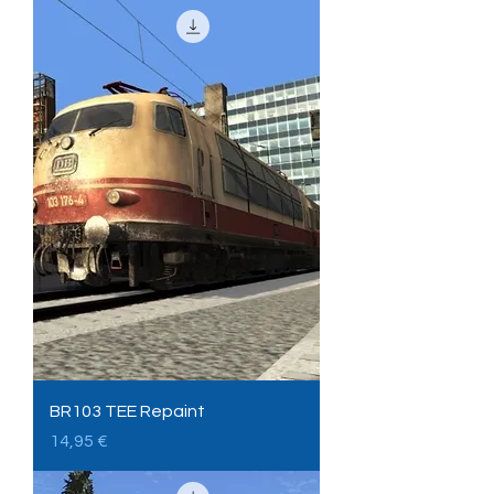
BR103 TEE Repaint
Preis
14,95 €