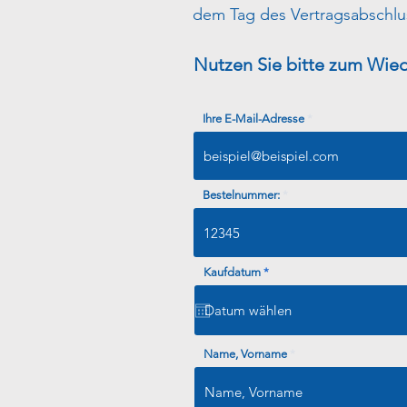
dem Tag des Vertragsabschlu
Nutzen Sie bitte zum Wie
Ihre E-Mail-Adresse
Bestelnummer:
r
Kaufdatum
*
e
q
u
i
r
e
Name, Vorname
d