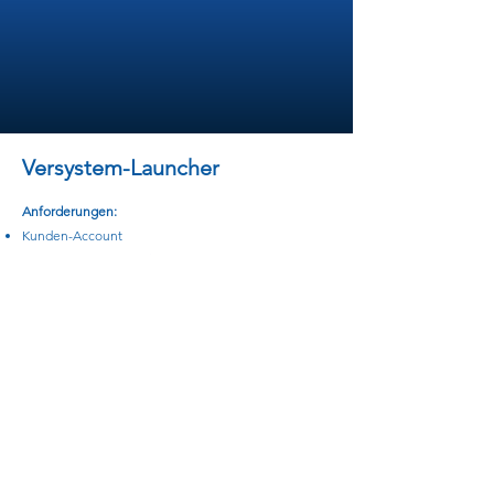
Versystem-Launcher
Anforderungen:
Kunden-Account
Abo auch als Testversion verfügbar
Betriebssystem: Win 10 / Win 11
Prozessor: 4 Core oder mehr
Festplattenspeicher: 300 MB
Arbeitsspeicher: 6,0 GB RAM
Microsoft .NET Framework 7.0 x 64 OS
BITTE BEACHTEN:
Bei der Verwendung des Launchers, benötigen Sie
ein Kunden-Account!
HIER REGISTRIEREN