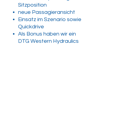
Sitzposition
neue Passagieransicht
Einsatz im Szenario sowie
Quickdrive
Als Bonus haben wir ein
DTG Western Hydraulics
Pack Add-On-Update
hinzugefügt
Neue Kabinentexturen
Manuelle Einstellung der
Sitzposition
Inhalt
Version für V104
Version für V105
Anforderungen: