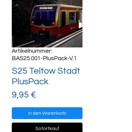
Artikelnummer:
BAS25.001-PlusPack-V.1
S25 Teltow Stadt
PlusPack
Preis
9,95 €
In den Warenkorb
Sofortkauf