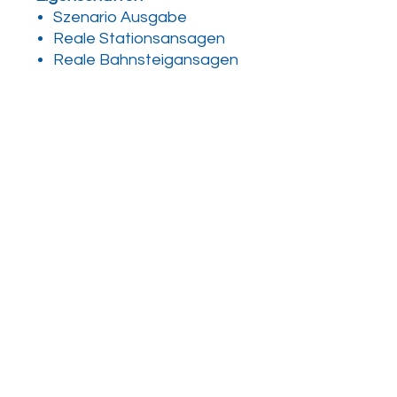
Szenario Ausgabe
Reale Stationsansagen
Reale Bahnsteigansagen
realer KI-Verkehr
Virtual Surround Sound
Playlisten
PlusPack beinhaltet
keinen eigenen Ansagen
(siehe auch unter den
Anforderungen)
Version
1.0
Anforderungen
Train Simulator Classic
Strecke: Mitten durch