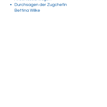
Durchsagen der Zugchefin
Bettina Wilke
Vielfältige
Bahnhofsansagen
Zusätzliche Soundeffekte
aus dem Bahnalltag
Szenariodauer
105 Minuten
Eigenschaften
Szenario Ausgabe
TTB KI-Verkehr
Virtual Surround Sound
Version
1.0