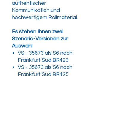
authentischer
Kommunikation und
hochwertigem Rollmaterial.
Es stehen Ihnen zwei
Szenario-Versionen zur
Auswahl
VS - 35673 als S6 nach
Frankfurt Süd BR423
VS - 35673 als S6 nach
Frankfurt Süd BR425
Eigenschaften
Szenario Ausgabe
Reale Stationsansagen
Reale Bahnsteigansagen
realer KI-Verkehr
Virtual Surround Sound