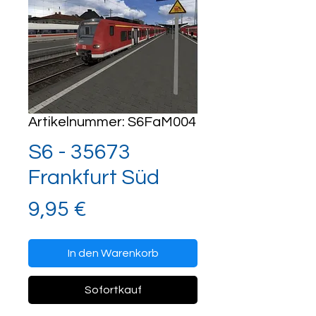
Artikelnummer: S6FaM004
S6 - 35673
Frankfurt Süd
Preis
9,95 €
In den Warenkorb
Sofortkauf